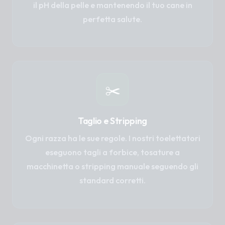
il pH della pelle e mantenendo il tuo cane in
perfetta salute.
✂️
Taglio e Stripping
Ogni razza ha le sue regole. I nostri toelettatori
eseguono tagli a forbice, tosature a
macchinetta o stripping manuale seguendo gli
standard corretti.