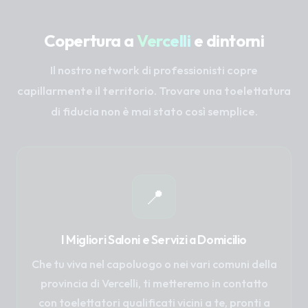
Copertura a
Vercelli
e dintorni
Il nostro network di professionisti copre
capillarmente il territorio. Trovare una toelettatura
di fiducia non è mai stato così semplice.
📍
I Migliori Saloni e Servizi a Domicilio
Che tu viva nel capoluogo o nei vari comuni della
provincia di Vercelli, ti metteremo in contatto
con toelettatori qualificati vicini a te, pronti a