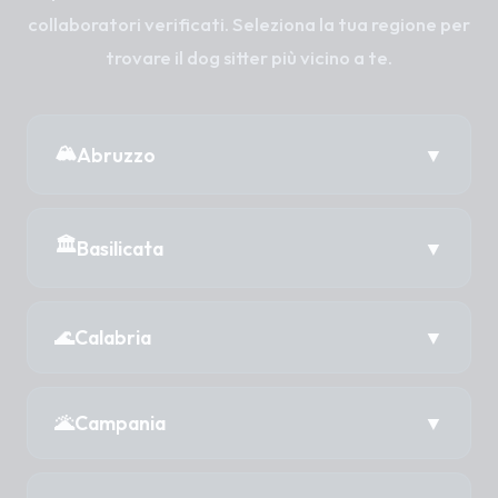
collaboratori verificati. Seleziona la tua regione per
trovare il dog sitter più vicino a te.
🏔️
Abruzzo
▼
📍 Dog Sitter in Abruzzo →
🏛️
Basilicata
▼
Chieti
📍 Dog Sitter in Basilicata →
🌊
Calabria
▼
L'Aquila
Matera
📍 Dog Sitter in Calabria →
🌋
Campania
▼
Pescara
Potenza
Catanzaro
Teramo