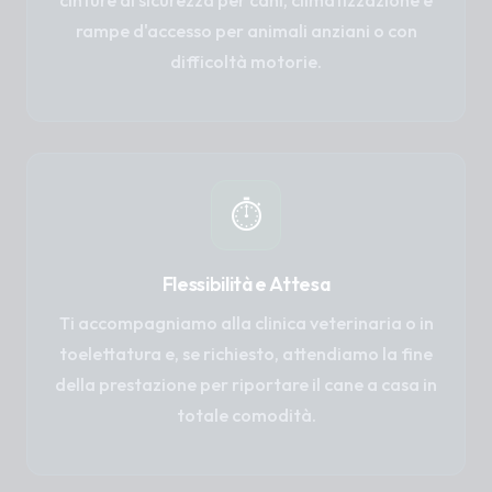
cinture di sicurezza per cani, climatizzazione e
rampe d'accesso per animali anziani o con
difficoltà motorie.
⏱️
Flessibilità e Attesa
Ti accompagniamo alla clinica veterinaria o in
toelettatura e, se richiesto, attendiamo la fine
della prestazione per riportare il cane a casa in
totale comodità.