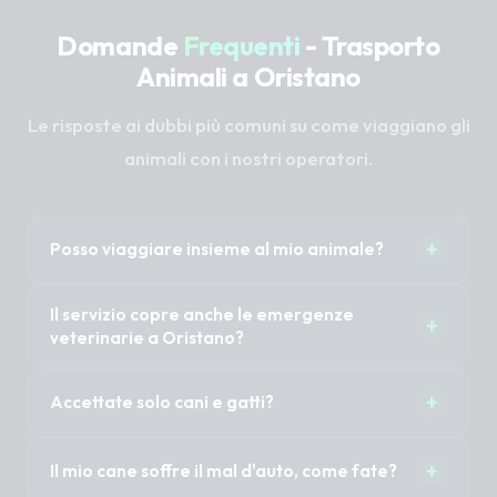
Domande
Frequenti
- Trasporto
Animali a Oristano
Le risposte ai dubbi più comuni su come viaggiano gli
animali con i nostri operatori.
+
Posso viaggiare insieme al mio animale?
Sì, nella maggior parte dei casi 1 o 2 proprietari
Il servizio copre anche le emergenze
+
possono accompagnare il proprio animale
veterinarie a Oristano?
senza costi aggiuntivi. È importante specificare
Il Taxi Pet non è un'ambulanza veterinaria (non
questa necessità al momento della
+
Accettate solo cani e gatti?
abbiamo sirene mediche). Tuttavia, previa
prenotazione per organizzare i posti a sedere.
disponibilità immediata del mezzo, possiamo
No, trasportiamo cani di tutte le taglie, gatti, ma
certamente trasportare in modo rapido e sicuro
+
Il mio cane soffre il mal d'auto, come fate?
anche animali esotici, conigli, roditori o uccelli.
il tuo animale in clinica per le urgenze.