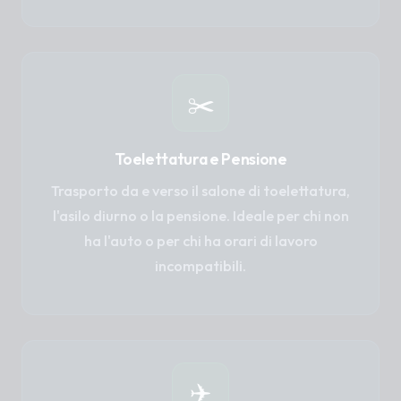
✂️
Toelettatura e Pensione
Trasporto da e verso il salone di toelettatura,
l'asilo diurno o la pensione. Ideale per chi non
ha l'auto o per chi ha orari di lavoro
incompatibili.
✈️