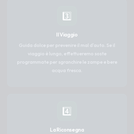
3️⃣
Il Viaggio
Guida dolce per prevenire il mal d'auto. Se il
viaggio è lungo, effettueremo soste
programmate per sgranchire le zampe e bere
acqua fresca.
4️⃣
La Riconsegna