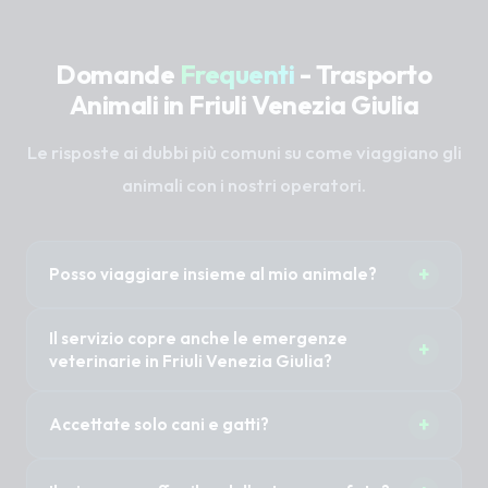
Domande
Frequenti
- Trasporto
Animali in Friuli Venezia Giulia
Le risposte ai dubbi più comuni su come viaggiano gli
animali con i nostri operatori.
+
Posso viaggiare insieme al mio animale?
Sì, nella maggior parte dei casi 1 o 2 proprietari
Il servizio copre anche le emergenze
+
possono accompagnare il proprio animale
veterinarie in Friuli Venezia Giulia?
senza costi aggiuntivi. È importante specificare
Il Taxi Pet non è un'ambulanza veterinaria (non
questa necessità al momento della
+
Accettate solo cani e gatti?
abbiamo sirene mediche). Tuttavia, previa
prenotazione per organizzare i posti a sedere.
disponibilità immediata del mezzo, possiamo
No, trasportiamo cani di tutte le taglie, gatti, ma