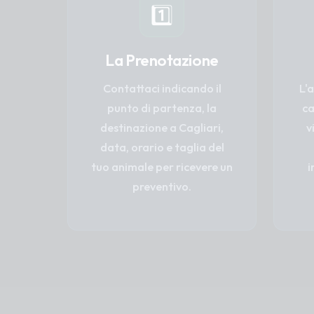
1️⃣
La Prenotazione
Contattaci indicando il
L'
punto di partenza, la
ca
destinazione a Cagliari,
v
data, orario e taglia del
tuo animale per ricevere un
i
preventivo.