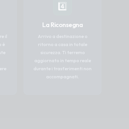
4️⃣
La Riconsegna
e il
Arrivo a destinazione o
o è
ritorno a casa in totale
ste
sicurezza. Ti terremo
aggiornato in tempo reale
ere
durante i trasferimenti non
accompagnati.