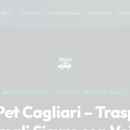
<1h
Servizi
Come Funziona
Chi Siamo
Col
🚕
DOG SITTER ITALIA - TAXI PET & TRASPORTO ANIMALI
Pet Cagliari – Tra