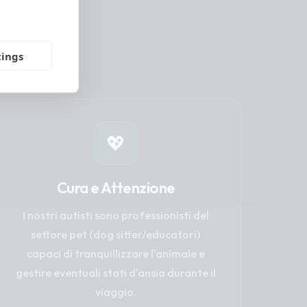
 garantisce
ssere del tuo
tings
💖
Cura e Attenzione
I nostri autisti sono professionisti del
settore pet (dog sitter/educatori)
capaci di tranquillizzare l'animale e
gestire eventuali stati d'ansia durante il
viaggio.