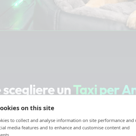
 scegliere un
Taxi per A
Cagliari?
ookies on this site
kies to collect and analyse information on site performance and 
 i mezzi pubblici o i taxi tradizionali accettano animal
cial media features and to enhance and customise content and
ents.