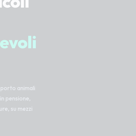
coli
evoli
sporto animali
 in pensione,
cure, su mezzi