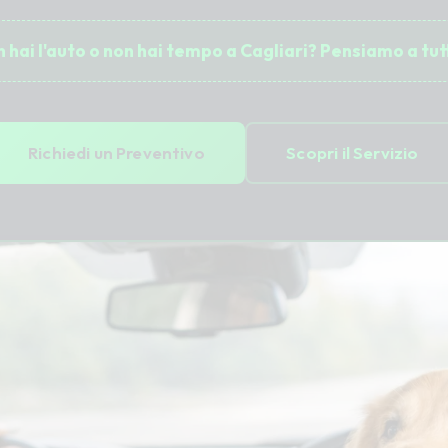
 hai l'auto o non hai tempo a Cagliari? Pensiamo a tut
Richiedi un Preventivo
Scopri il Servizio