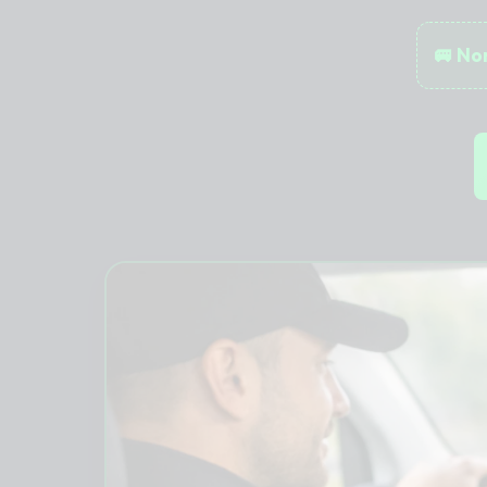
🚐 Non