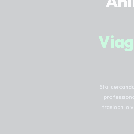
Ani
Viag
Stai cercand
professional
traslochi o v