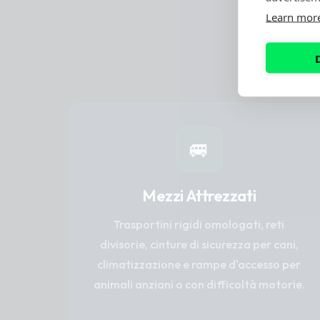
specialmen
Learn mor
spostamenti 
🚐
Mezzi Attrezzati
Trasportini rigidi omologati, reti
divisorie, cinture di sicurezza per cani,
climatizzazione e rampe d'accesso per
animali anziani o con difficoltà motorie.