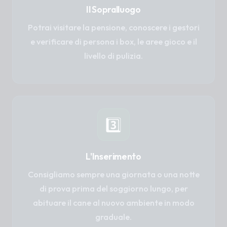
Il Sopralluogo
Potrai visitare la pensione, conoscere i gestori
e verificare di persona i box, le aree gioco e il
livello di pulizia.
3️⃣
L'Inserimento
Consigliamo sempre una giornata o una notte
di prova prima del soggiorno lungo, per
abituare il cane al nuovo ambiente in modo
graduale.