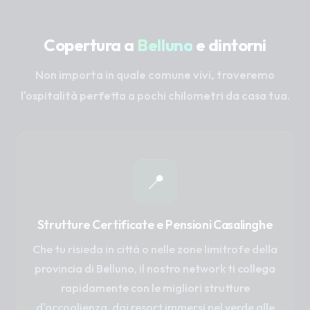
Copertura a
Belluno
e dintorni
Non importa in quale comune vivi, troveremo
l'ospitalità perfetta a pochi chilometri da casa tua.
📍
Strutture Certificate e Pensioni Casalinghe
Che tu risieda in città o nelle zone limitrofe della
provincia di Belluno, il nostro network ti collega
rapidamente con le migliori strutture
d'accoglienza, dai resort immersi nel verde alle