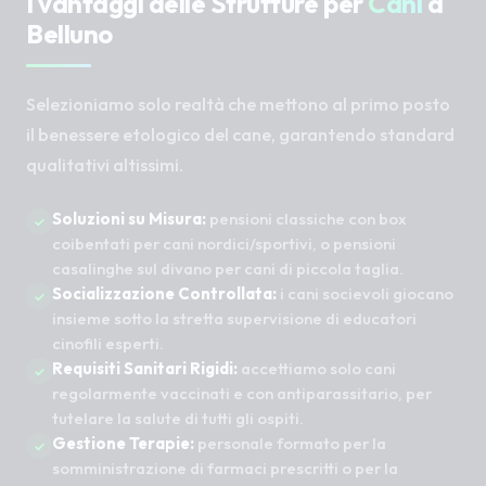
I vantaggi delle Strutture per
Cani
a
Belluno
Selezioniamo solo realtà che mettono al primo posto
il benessere etologico del cane, garantendo standard
qualitativi altissimi.
Soluzioni su Misura:
pensioni classiche con box
coibentati per cani nordici/sportivi, o pensioni
casalinghe sul divano per cani di piccola taglia.
Socializzazione Controllata:
i cani socievoli giocano
insieme sotto la stretta supervisione di educatori
cinofili esperti.
Requisiti Sanitari Rigidi:
accettiamo solo cani
regolarmente vaccinati e con antiparassitario, per
tutelare la salute di tutti gli ospiti.
Gestione Terapie:
personale formato per la
somministrazione di farmaci prescritti o per la