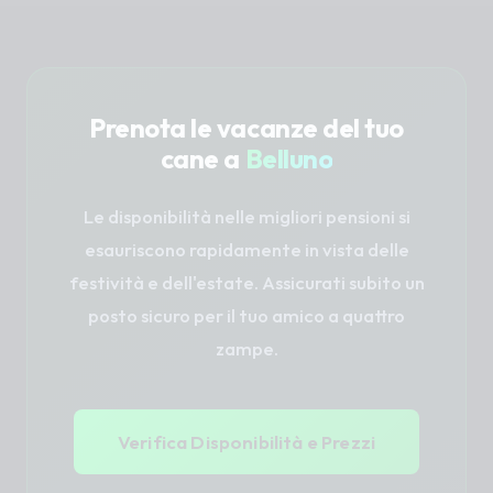
giusto tempo all'aria aperta in totale sicurezza.
soprattutto agosto. Consigliamo di contattarci
con almeno 2-3 mesi di anticipo per garantire il
posto e avere il tempo di fare la prova di
inserimento.
Prenota le vacanze del tuo
cane a
Belluno
Le disponibilità nelle migliori pensioni si
esauriscono rapidamente in vista delle
festività e dell'estate. Assicurati subito un
posto sicuro per il tuo amico a quattro
zampe.
Verifica Disponibilità e Prezzi