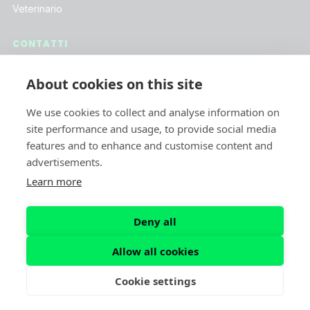
Veterinario
CONTATTI
Assistenza Clienti
About cookies on this site
Lavora con Noi
We use cookies to collect and analyse information on
Iscriviti alla Newsletter
site performance and usage, to provide social media
features and to enhance and customise content and
advertisements.
SOCIAL
Learn more
Deny all
Allow all cookies
© 2026 dog-sitter-italia.it. Tutti i diritti riservati.
Privacy Policy
Cookie Policy
Termini e Condizioni
Cookie settings