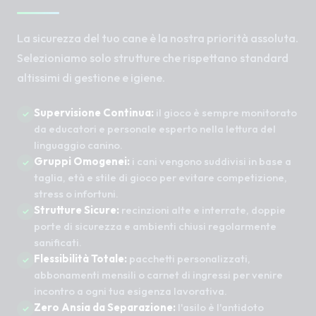
La sicurezza del tuo cane è la nostra priorità assoluta.
Selezioniamo solo strutture che rispettano standard
altissimi di gestione e igiene.
Supervisione Continua:
il gioco è sempre monitorato
da educatori e personale esperto nella lettura del
linguaggio canino.
Gruppi Omogenei:
i cani vengono suddivisi in base a
taglia, età e stile di gioco per evitare competizione,
stress o infortuni.
Strutture Sicure:
recinzioni alte e interrate, doppie
porte di sicurezza e ambienti chiusi regolarmente
sanificati.
Flessibilità Totale:
pacchetti personalizzati,
abbonamenti mensili o carnet di ingressi per venire
incontro a ogni tua esigenza lavorativa.
Zero Ansia da Separazione:
l'asilo è l'antidoto