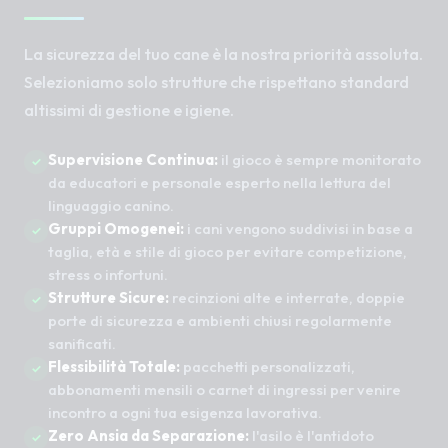
La sicurezza del tuo cane è la nostra priorità assoluta.
Selezioniamo solo strutture che rispettano standard
altissimi di gestione e igiene.
Supervisione Continua:
il gioco è sempre monitorato
da educatori e personale esperto nella lettura del
linguaggio canino.
Gruppi Omogenei:
i cani vengono suddivisi in base a
taglia, età e stile di gioco per evitare competizione,
stress o infortuni.
Strutture Sicure:
recinzioni alte e interrate, doppie
porte di sicurezza e ambienti chiusi regolarmente
sanificati.
Flessibilità Totale:
pacchetti personalizzati,
abbonamenti mensili o carnet di ingressi per venire
incontro a ogni tua esigenza lavorativa.
Zero Ansia da Separazione:
l'asilo è l'antidoto