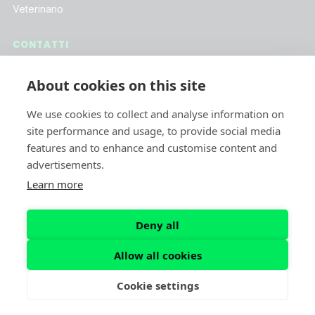
Veterinario
CONTATTI
Assistenza Clienti
About cookies on this site
Lavora con Noi
We use cookies to collect and analyse information on
Iscriviti alla Newsletter
site performance and usage, to provide social media
features and to enhance and customise content and
advertisements.
SOCIAL
Learn more
Deny all
Allow all cookies
© 2026 dog-sitter-italia.it. Tutti i diritti riservati.
Privacy Policy
Cookie Policy
Termini e Condizioni
Cookie settings