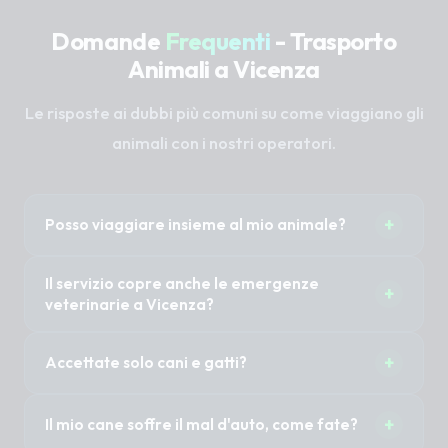
Domande
Frequenti
- Trasporto
Animali a Vicenza
Le risposte ai dubbi più comuni su come viaggiano gli
animali con i nostri operatori.
+
Posso viaggiare insieme al mio animale?
Sì, nella maggior parte dei casi 1 o 2 proprietari
Il servizio copre anche le emergenze
+
possono accompagnare il proprio animale
veterinarie a Vicenza?
senza costi aggiuntivi. È importante specificare
Il Taxi Pet non è un'ambulanza veterinaria (non
questa necessità al momento della
+
Accettate solo cani e gatti?
abbiamo sirene mediche). Tuttavia, previa
prenotazione per organizzare i posti a sedere.
disponibilità immediata del mezzo, possiamo
No, trasportiamo cani di tutte le taglie, gatti, ma
certamente trasportare in modo rapido e sicuro
+
Il mio cane soffre il mal d'auto, come fate?
anche animali esotici, conigli, roditori o uccelli.
il tuo animale in clinica per le urgenze.