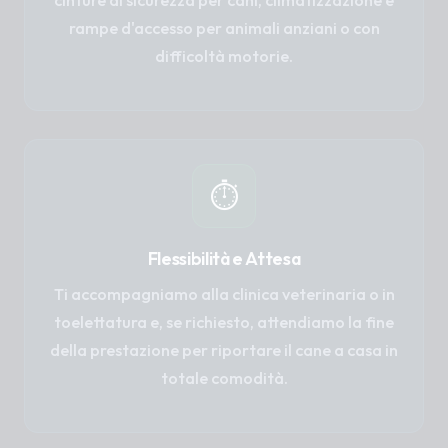
cinture di sicurezza per cani, climatizzazione e
rampe d'accesso per animali anziani o con
difficoltà motorie.
⏱️
Flessibilità e Attesa
Ti accompagniamo alla clinica veterinaria o in
toelettatura e, se richiesto, attendiamo la fine
della prestazione per riportare il cane a casa in
totale comodità.