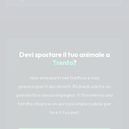
Assicuriamo un'ottima aerazione dell'abitacolo
Il preventivo è calcolato in base al
e, se il tragitto è lungo, prevediamo soste extra
chilometraggio (punto A - punto B), agli
per far camminare il cane.
eventuali tempi di attesa richiesti (es. se
dobbiamo aspettare fuori dal toelettatore) e
agli eventuali costi di casello autostradale per i
viaggi lunghi.
Devi spostare il tuo animale a
Trento
?
Non stressarti nel traffico e non
preoccuparti dei divieti. Richiedi subito un
preventivo senza impegno: ti forniremo una
tariffa chiara e un servizio impeccabile per
te e il tuo pet.