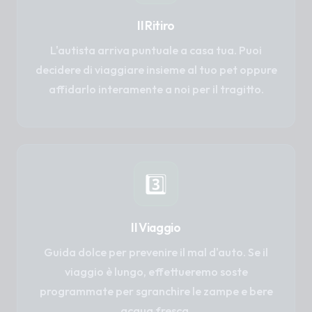
Il Ritiro
L'autista arriva puntuale a casa tua. Puoi
decidere di viaggiare insieme al tuo pet oppure
affidarlo interamente a noi per il tragitto.
3️⃣
Il Viaggio
Guida dolce per prevenire il mal d'auto. Se il
viaggio è lungo, effettueremo soste
programmate per sgranchire le zampe e bere
acqua fresca.