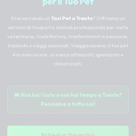
per il Tuo Pet
Stai cercando un
Taxi Pet a Trento
? Offriamo un
servizio di trasporto animali professionale per visite
veterinarie, toelettatura, trasferimenti in pensione,
traslochi o viaggi nazionali. Viaggia sereno: il tuo pet
è in mani sicure, su mezzi attrezzati, igienizzati e
climatizzati.
🚐 Non hai l'auto o non hai tempo a Trento?
Pensiamo a tutto noi!
Richiedi un Preventivo