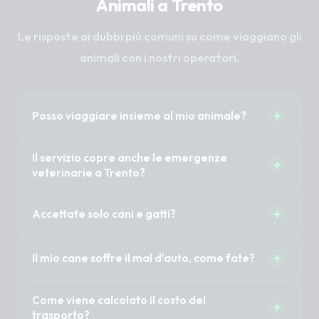
Animali a Trento
Le risposte ai dubbi più comuni su come viaggiano gli
animali con i nostri operatori.
+
Posso viaggiare insieme al mio animale?
Sì, nella maggior parte dei casi 1 o 2 proprietari
Il servizio copre anche le emergenze
+
possono accompagnare il proprio animale
veterinarie a Trento?
senza costi aggiuntivi. È importante specificare
Il Taxi Pet non è un'ambulanza veterinaria (non
questa necessità al momento della
+
Accettate solo cani e gatti?
abbiamo sirene mediche). Tuttavia, previa
prenotazione per organizzare i posti a sedere.
disponibilità immediata del mezzo, possiamo
No, trasportiamo cani di tutte le taglie, gatti, ma
certamente trasportare in modo rapido e sicuro
+
Il mio cane soffre il mal d'auto, come fate?
anche animali esotici, conigli, roditori o uccelli.
il tuo animale in clinica per le urgenze.
Per gli animali più piccoli è fondamentale che
I nostri autisti guidano in modo estremamente
Come viene calcolato il costo del
viaggino all'interno del proprio trasportino o
+
dolce e preventivo, evitando frenate brusche.
trasporto?
teca di sicurezza.