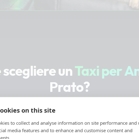
 scegliere un
Taxi per A
Prato?
 i mezzi pubblici o i taxi tradizionali accettano animal
ookies on this site
te se di grossa taglia. Il nostro servizio Taxi Pet ti
kies to collect and analyse information on site performance and 
sicuri, puntuali e pensati esclusivamente per il bene
cial media features and to enhance and customise content and
ents.