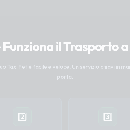
Funziona il Trasporto 
tuo Taxi Pet è facile e veloce. Un servizio chiavi in m
porta.
2️⃣
3️⃣