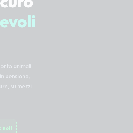
icuro
evoli
porto animali
 in pensione,
cure, su mezzi
 noi!