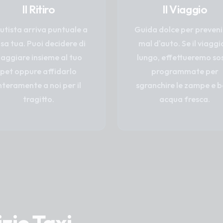
Il Ritiro
Il Viaggio
autista arriva puntuale a
Guida dolce per prevenir
sa tua. Puoi decidere di
mal d'auto. Se il viaggi
iaggiare insieme al tuo
lungo, effettueremo so
pet oppure affidarlo
programmate per
nteramente a noi per il
sgranchire le zampe e b
tragitto.
acqua fresca.
izio Taxi