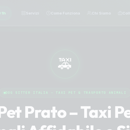
<1h
Servizi
Come Funziona
Chi Siamo
Col
🚕
DOG SITTER ITALIA - TAXI PET & TRASPORTO ANIMALI
Pet Prato – Taxi P