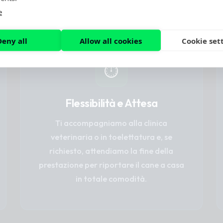
amico a quattro zampe.
e
Deny all
Allow all cookies
Cookie set
⏱️
Flessibilità e Attesa
Ti accompagniamo alla clinica
veterinaria o in toelettatura e, se
richiesto, attendiamo la fine della
prestazione per riportare il cane a casa
in totale comodità.