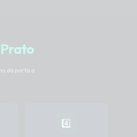
a
Prato
ano da porta a
4️⃣