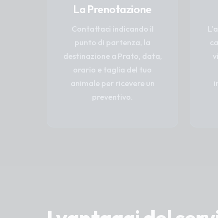
La Prenotazione
Contattaci indicando il
L'
punto di partenza, la
ca
destinazione a Prato, data,
v
orario e taglia del tuo
animale per ricevere un
i
preventivo.
I vantaggi del serv