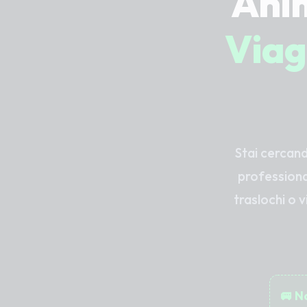
Anim
Viag
Stai cercan
professional
traslochi o v
🚐 N