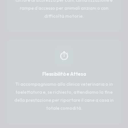
cinture di sicurezza per cani, climatizzazione e
rampe d'accesso per animali anziani o con
difficoltà motorie.
⏱️
Flessibilità e Attesa
Ti accompagniamo alla clinica veterinaria o in
toelettatura e, se richiesto, attendiamo la fine
della prestazione per riportare il cane a casa in
totale comodità.