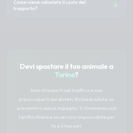
Come viene calcolato il costo del
viaggino all'interno del proprio trasportino o
+
dolce e preventivo, evitando frenate brusche.
trasporto?
teca di sicurezza.
Assicuriamo un'ottima aerazione dell'abitacolo
Il preventivo è calcolato in base al
e, se il tragitto è lungo, prevediamo soste extra
chilometraggio (punto A - punto B), agli
per far camminare il cane.
eventuali tempi di attesa richiesti (es. se
dobbiamo aspettare fuori dal toelettatore) e
agli eventuali costi di casello autostradale per i
viaggi lunghi.
Devi spostare il tuo animale a
Torino
?
Non stressarti nel traffico e non
preoccuparti dei divieti. Richiedi subito un
preventivo senza impegno: ti forniremo una
tariffa chiara e un servizio impeccabile per
te e il tuo pet.