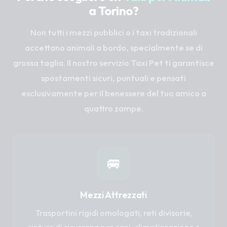
a Torino?
Non tutti i mezzi pubblici o i taxi tradizionali
accettano animali a bordo, specialmente se di
grossa taglia. Il nostro servizio Taxi Pet ti garantisce
spostamenti sicuri, puntuali e pensati
esclusivamente per il benessere del tuo amico a
quattro zampe.
🚐
Mezzi Attrezzati
Trasportini rigidi omologati, reti divisorie,