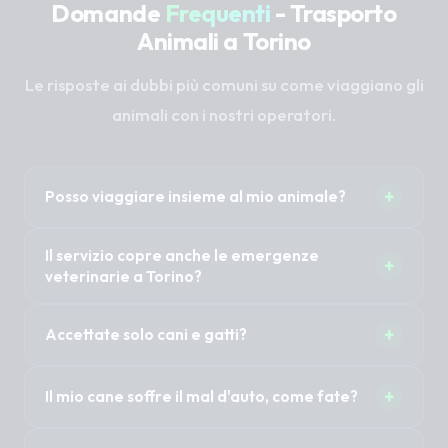
Domande
Frequenti
- Trasporto
Animali a Torino
Le risposte ai dubbi più comuni su come viaggiano gli
animali con i nostri operatori.
+
Posso viaggiare insieme al mio animale?
Sì, nella maggior parte dei casi 1 o 2 proprietari
Il servizio copre anche le emergenze
+
possono accompagnare il proprio animale
veterinarie a Torino?
senza costi aggiuntivi. È importante specificare
Il Taxi Pet non è un'ambulanza veterinaria (non
questa necessità al momento della
+
Accettate solo cani e gatti?
abbiamo sirene mediche). Tuttavia, previa
prenotazione per organizzare i posti a sedere.
disponibilità immediata del mezzo, possiamo
No, trasportiamo cani di tutte le taglie, gatti, ma
certamente trasportare in modo rapido e sicuro
+
Il mio cane soffre il mal d'auto, come fate?
anche animali esotici, conigli, roditori o uccelli.
il tuo animale in clinica per le urgenze.
Per gli animali più piccoli è fondamentale che
I nostri autisti guidano in modo estremamente