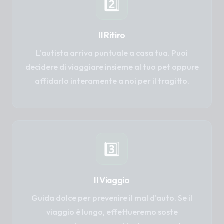
2️⃣
Il Ritiro
L'autista arriva puntuale a casa tua. Puoi
decidere di viaggiare insieme al tuo pet oppure
affidarlo interamente a noi per il tragitto.
3️⃣
Il Viaggio
Guida dolce per prevenire il mal d'auto. Se il
viaggio è lungo, effettueremo soste