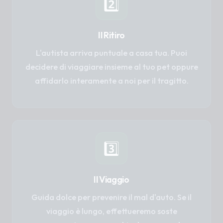
2️⃣
Il Ritiro
L'autista arriva puntuale a casa tua. Puoi
decidere di viaggiare insieme al tuo pet oppure
affidarlo interamente a noi per il tragitto.
3️⃣
Il Viaggio
Guida dolce per prevenire il mal d'auto. Se il
viaggio è lungo, effettueremo soste