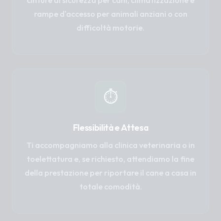
cinture di sicurezza per cani, climatizzazione e
rampe d'accesso per animali anziani o con
difficoltà motorie.
⏱️
Flessibilità e Attesa
Ti accompagniamo alla clinica veterinaria o in
toelettatura e, se richiesto, attendiamo la fine
della prestazione per riportare il cane a casa in
totale comodità.