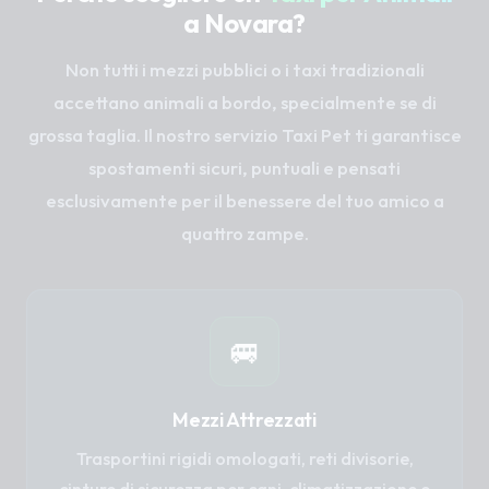
a Novara?
Non tutti i mezzi pubblici o i taxi tradizionali
accettano animali a bordo, specialmente se di
grossa taglia. Il nostro servizio Taxi Pet ti garantisce
spostamenti sicuri, puntuali e pensati
esclusivamente per il benessere del tuo amico a
quattro zampe.
🚐
Mezzi Attrezzati
Trasportini rigidi omologati, reti divisorie,