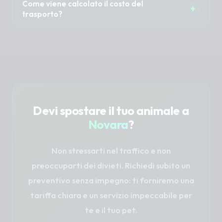
Come viene calcolato il costo del
viaggino all'interno del proprio trasportino o
+
dolce e preventivo, evitando frenate brusche.
trasporto?
teca di sicurezza.
Assicuriamo un'ottima aerazione dell'abitacolo
Il preventivo è calcolato in base al
e, se il tragitto è lungo, prevediamo soste extra
chilometraggio (punto A - punto B), agli
per far camminare il cane.
eventuali tempi di attesa richiesti (es. se
dobbiamo aspettare fuori dal toelettatore) e
agli eventuali costi di casello autostradale per i
viaggi lunghi.
Devi spostare il tuo animale a
Novara
?
Non stressarti nel traffico e non
preoccuparti dei divieti. Richiedi subito un
preventivo senza impegno: ti forniremo una
tariffa chiara e un servizio impeccabile per
te e il tuo pet.