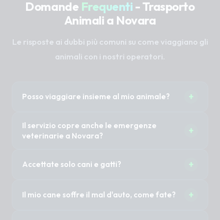
Domande
Frequenti
- Trasporto
Animali a Novara
Le risposte ai dubbi più comuni su come viaggiano gli
animali con i nostri operatori.
+
Posso viaggiare insieme al mio animale?
Sì, nella maggior parte dei casi 1 o 2 proprietari
Il servizio copre anche le emergenze
+
possono accompagnare il proprio animale
veterinarie a Novara?
senza costi aggiuntivi. È importante specificare
Il Taxi Pet non è un'ambulanza veterinaria (non
questa necessità al momento della
+
Accettate solo cani e gatti?
abbiamo sirene mediche). Tuttavia, previa
prenotazione per organizzare i posti a sedere.
disponibilità immediata del mezzo, possiamo
No, trasportiamo cani di tutte le taglie, gatti, ma
certamente trasportare in modo rapido e sicuro
+
Il mio cane soffre il mal d'auto, come fate?
anche animali esotici, conigli, roditori o uccelli.
il tuo animale in clinica per le urgenze.
Per gli animali più piccoli è fondamentale che
I nostri autisti guidano in modo estremamente