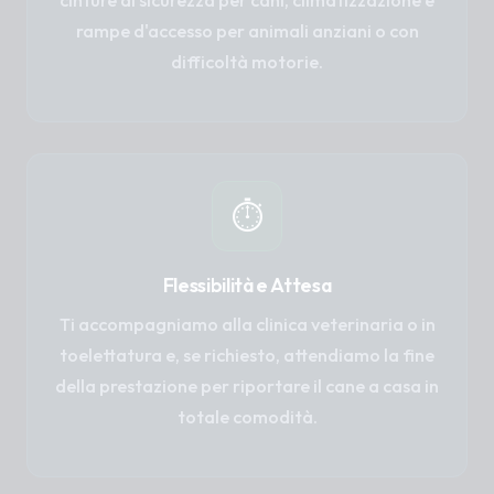
cinture di sicurezza per cani, climatizzazione e
rampe d'accesso per animali anziani o con
difficoltà motorie.
⏱️
Flessibilità e Attesa
Ti accompagniamo alla clinica veterinaria o in
toelettatura e, se richiesto, attendiamo la fine
della prestazione per riportare il cane a casa in
totale comodità.