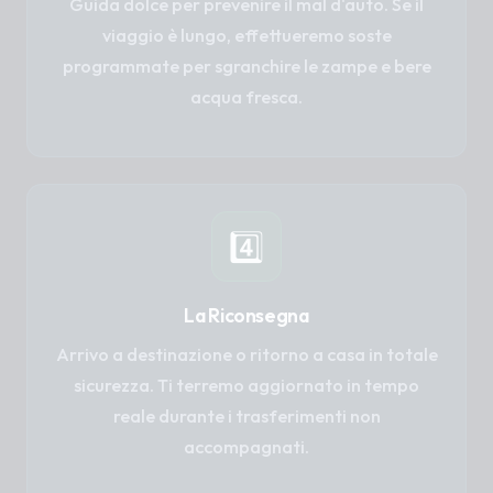
Guida dolce per prevenire il mal d'auto. Se il
viaggio è lungo, effettueremo soste
programmate per sgranchire le zampe e bere
acqua fresca.
4️⃣
La Riconsegna
Arrivo a destinazione o ritorno a casa in totale
sicurezza. Ti terremo aggiornato in tempo
reale durante i trasferimenti non
accompagnati.