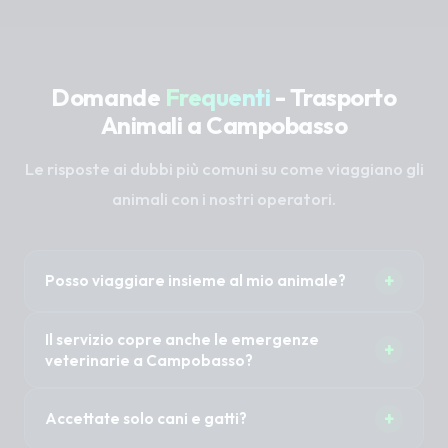
Domande
Frequenti
- Trasporto
Animali a Campobasso
Le risposte ai dubbi più comuni su come viaggiano gli
animali con i nostri operatori.
+
Posso viaggiare insieme al mio animale?
Sì, nella maggior parte dei casi 1 o 2 proprietari
Il servizio copre anche le emergenze
+
possono accompagnare il proprio animale
veterinarie a Campobasso?
senza costi aggiuntivi. È importante specificare
Il Taxi Pet non è un'ambulanza veterinaria (non
questa necessità al momento della
+
Accettate solo cani e gatti?
abbiamo sirene mediche). Tuttavia, previa
prenotazione per organizzare i posti a sedere.