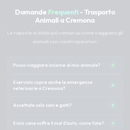
Domande
Frequenti
- Trasporto
Animali a Cremona
Le risposte ai dubbi più comuni su come viaggiano gli
animali con i nostri operatori.
+
Posso viaggiare insieme al mio animale?
Sì, nella maggior parte dei casi 1 o 2 proprietari
Il servizio copre anche le emergenze
+
possono accompagnare il proprio animale
veterinarie a Cremona?
senza costi aggiuntivi. È importante specificare
Il Taxi Pet non è un'ambulanza veterinaria (non
questa necessità al momento della
+
Accettate solo cani e gatti?
abbiamo sirene mediche). Tuttavia, previa
prenotazione per organizzare i posti a sedere.
disponibilità immediata del mezzo, possiamo
No, trasportiamo cani di tutte le taglie, gatti, ma
certamente trasportare in modo rapido e sicuro
+
Il mio cane soffre il mal d'auto, come fate?
anche animali esotici, conigli, roditori o uccelli.
il tuo animale in clinica per le urgenze.