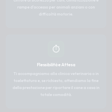
cinture di sicurezza per cani, climatizzazione e
rampe d'accesso per animali anziani o con
difficoltà motorie.
⏱️
Flessibilità e Attesa
Ti accompagniamo alla clinica veterinaria o in
toelettatura e, se richiesto, attendiamo la fine
della prestazione per riportare il cane a casa in
totale comodità.