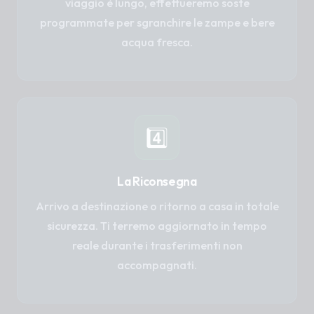
viaggio è lungo, effettueremo soste
programmate per sgranchire le zampe e bere
acqua fresca.
4️⃣
La Riconsegna
Arrivo a destinazione o ritorno a casa in totale
sicurezza. Ti terremo aggiornato in tempo
reale durante i trasferimenti non
accompagnati.