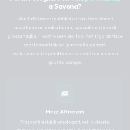
a Savona?
Non tutti i mezzi pubblici o i taxi tradizionali
accettano animali a bordo, specialmente se di
grossa taglia. Il nostro servizio Taxi Pet ti garantisce
spostamenti sicuri, puntuali e pensati
esclusivamente per il benessere del tuo amico a
quattro zampe.
🚐
Mezzi Attrezzati
Trasportini rigidi omologati, reti divisorie,