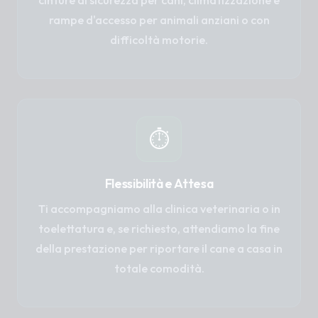
cinture di sicurezza per cani, climatizzazione e
rampe d'accesso per animali anziani o con
difficoltà motorie.
⏱️
Flessibilità e Attesa
Ti accompagniamo alla clinica veterinaria o in
toelettatura e, se richiesto, attendiamo la fine
della prestazione per riportare il cane a casa in
totale comodità.