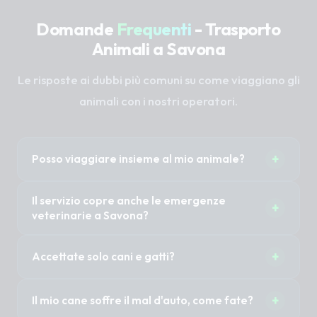
Domande
Frequenti
- Trasporto
Animali a Savona
Le risposte ai dubbi più comuni su come viaggiano gli
animali con i nostri operatori.
+
Posso viaggiare insieme al mio animale?
Sì, nella maggior parte dei casi 1 o 2 proprietari
Il servizio copre anche le emergenze
+
possono accompagnare il proprio animale
veterinarie a Savona?
senza costi aggiuntivi. È importante specificare
Il Taxi Pet non è un'ambulanza veterinaria (non
questa necessità al momento della
+
Accettate solo cani e gatti?
abbiamo sirene mediche). Tuttavia, previa
prenotazione per organizzare i posti a sedere.
disponibilità immediata del mezzo, possiamo
No, trasportiamo cani di tutte le taglie, gatti, ma
certamente trasportare in modo rapido e sicuro
+
Il mio cane soffre il mal d'auto, come fate?
anche animali esotici, conigli, roditori o uccelli.
il tuo animale in clinica per le urgenze.