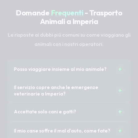
Domande
Frequenti
- Trasporto
Animali a Imperia
Le risposte ai dubbi più comuni su come viaggiano gli
animali con i nostri operatori.
+
Posso viaggiare insieme al mio animale?
Sì, nella maggior parte dei casi 1 o 2 proprietari
Il servizio copre anche le emergenze
+
possono accompagnare il proprio animale
veterinarie a Imperia?
senza costi aggiuntivi. È importante specificare
Il Taxi Pet non è un'ambulanza veterinaria (non
questa necessità al momento della
+
Accettate solo cani e gatti?
abbiamo sirene mediche). Tuttavia, previa
prenotazione per organizzare i posti a sedere.
disponibilità immediata del mezzo, possiamo
No, trasportiamo cani di tutte le taglie, gatti, ma
certamente trasportare in modo rapido e sicuro
+
Il mio cane soffre il mal d'auto, come fate?
anche animali esotici, conigli, roditori o uccelli.
il tuo animale in clinica per le urgenze.