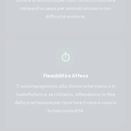
cinture di sicurezza per cani, climatizzazione e
rampe d'accesso per animali anziani o con
difficoltà motorie.
⏱️
Flessibilità e Attesa
Ti accompagniamo alla clinica veterinaria o in
toelettatura e, se richiesto, attendiamo la fine
della prestazione per riportare il cane a casa in
totale comodità.