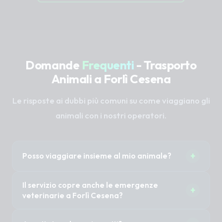
Domande
Frequenti
- Trasporto
Animali a Forlì Cesena
Le risposte ai dubbi più comuni su come viaggiano gli
animali con i nostri operatori.
+
Posso viaggiare insieme al mio animale?
Sì, nella maggior parte dei casi 1 o 2 proprietari
Il servizio copre anche le emergenze
+
possono accompagnare il proprio animale
veterinarie a Forlì Cesena?
senza costi aggiuntivi. È importante specificare
Il Taxi Pet non è un'ambulanza veterinaria (non
questa necessità al momento della