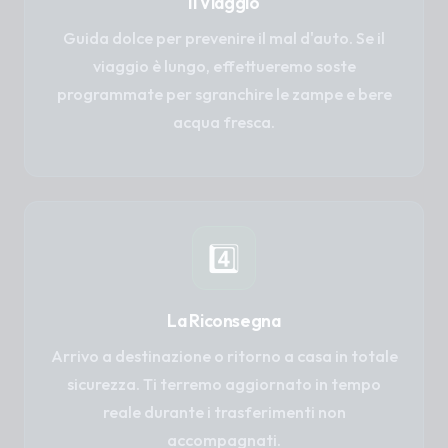
Il Viaggio
Guida dolce per prevenire il mal d'auto. Se il
viaggio è lungo, effettueremo soste
programmate per sgranchire le zampe e bere
acqua fresca.
4️⃣
La Riconsegna
Arrivo a destinazione o ritorno a casa in totale
sicurezza. Ti terremo aggiornato in tempo
reale durante i trasferimenti non
accompagnati.