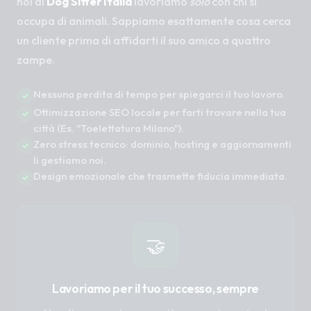
noi di
Dog Sitter Italia
lavoriamo
solo
con chi si
occupa di animali. Sappiamo esattamente cosa cerca
un cliente prima di affidarti il suo amico a quattro
zampe.
Nessuna perdita di tempo per spiegarci il tuo lavoro.
Ottimizzazione SEO locale per farti trovare nella tua
città (Es. "Toelettatura Milano").
Zero stress tecnico: dominio, hosting e aggiornamenti
li gestiamo noi.
Design emozionale che trasmette fiducia immediata.
🤝
Lavoriamo per il tuo successo, sempre