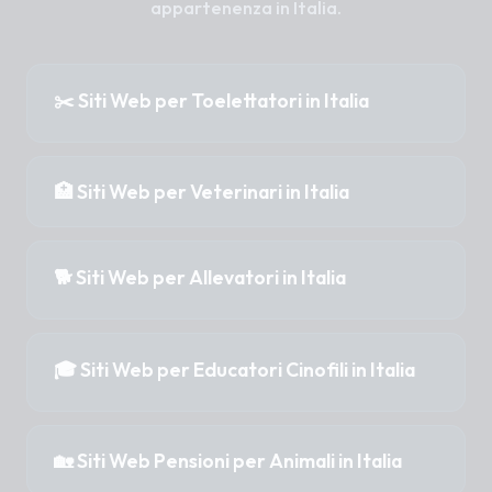
appartenenza in Italia.
✂️ Siti Web per Toelettatori in Italia
Toelettatori Abruzzo
🏥 Siti Web per Veterinari in Italia
Toelettatori Basilicata
Veterinari Abruzzo
🐕 Siti Web per Allevatori in Italia
Toelettatori Calabria
Veterinari Basilicata
Allevatori Abruzzo
🎓 Siti Web per Educatori Cinofili in Italia
Toelettatori Campania
Veterinari Calabria
Allevatori Basilicata
Toelettatori Emilia-Romagna
Veterinari Campania
Educatori Abruzzo
🏡 Siti Web Pensioni per Animali in Italia
Allevatori Calabria
Toelettatori Friuli-Venezia Giulia