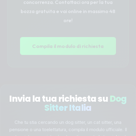
concorrenza. Contattaci ora per la tua
bozza gratuita e vai online in massimo 48
🫒
Puglia
ore!
🏝️
Sardegna
Compila il modulo di richiesta
🌋
Sicilia
🍷
Toscana
Invia la tua richiesta su
Dog
⛷️
Trentino-Alto Adige
Sitter Italia
🌻
Che tu stia cercando un dog sitter, un cat sitter, una
Umbria
pensione o una toelettatura, compila il modulo ufficiale. Il