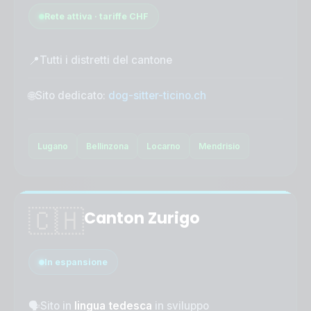
Rete attiva · tariffe CHF
📍
Tutti i distretti del cantone
🌐
Sito dedicato:
dog-sitter-ticino.ch
Lugano
Bellinzona
Locarno
Mendrisio
🇨🇭
Canton Zurigo
In espansione
🗣️
Sito in
lingua tedesca
in sviluppo