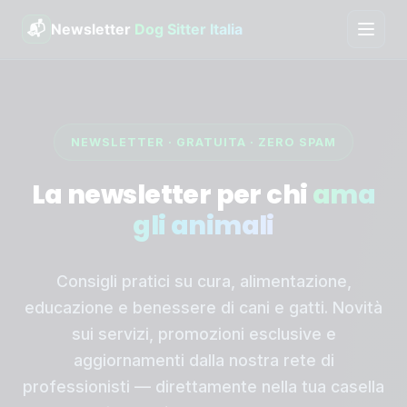
📬
Newsletter
Dog Sitter Italia
Contenuti
Anteprima
NEWSLETTER · GRATUITA · ZERO SPAM
Garanzie
La newsletter per chi
ama
gli animali
Per chi è
Servizi
Consigli pratici su cura, alimentazione,
educazione e benessere di cani e gatti. Novità
Copertura
sui servizi, promozioni esclusive e
aggiornamenti dalla nostra rete di
FAQ
professionisti — direttamente nella tua casella