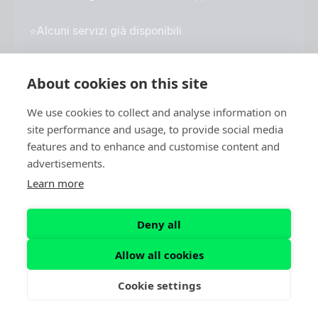
⭐
Alcuni servizi già disponibili
About cookies on this site
Nuova area
We use cookies to collect and analyse information on
site performance and usage, to provide social media
features and to enhance and customise content and
advertisements.
Learn more
💡
Sarai il primo a saperlo
Deny all
Con la newsletter scopri in anteprima quando
attiviamo nuove zone e nuovi servizi nella tua
Allow all cookies
area.
Cookie settings
Iscriviti