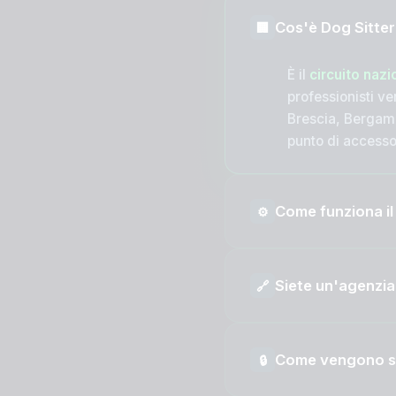
Cos'è Dog Sitter 
🏢
È il
circuito nazi
professionisti veri
Brescia, Bergamo
punto di access
Come funziona il
⚙️
Siete un'agenzia 
🔗
Come vengono sel
🔒