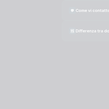
Come vi contatt
💬
Differenza tra d
🆚