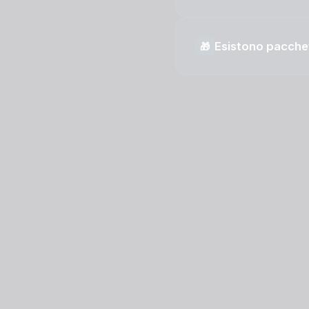
Esistono pacchet
🎁