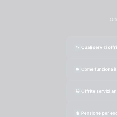
Olt
Quali servizi offr
🐾
Come funziona il
🐕
Offrite servizi a
🐱
Pensione per esot
🦎