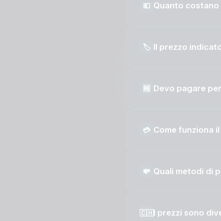
Quanto costano i
💶
Il prezzo indica
🏷️
Devo pagare per
🆓
Come funziona il
💳
Quali metodi di
💸
I prezzi sono dive
🇨🇭