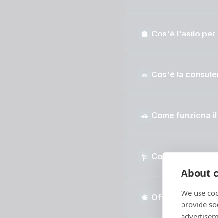
Cos'è l'asilo per
🏫
Cos'è la consule
🥗
Come funziona il
🚗
Cosa sono i serviz
🩺
About c
We use coo
Offrite anche sv
🌐
provide so
advertisem