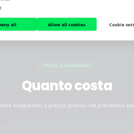
e
Deny all
Allow all cookies
Cookie set
PREZZI & PAGAMENTI
Quanto costa
cative trasparenti; il prezzo preciso nel preventivo pe