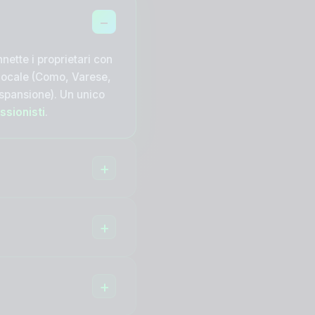
nette i proprietari con
locale (Como, Varese,
spansione). Un unico
ssionisti
.