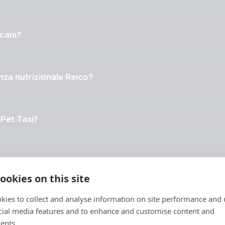
 cani?
nza nutrizionale Reico?
 Pet Taxi?
i veterinari olistici?
ookies on this site
kies to collect and analyse information on site performance and 
iluppo siti web?
cial media features and to enhance and customise content and
ents.