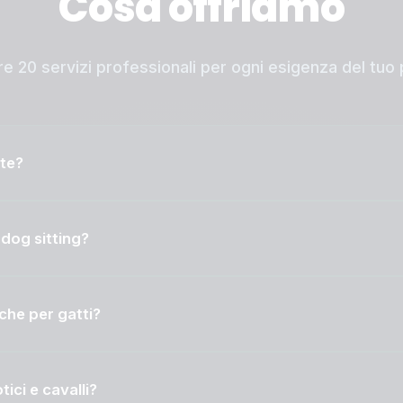
Cosa offriamo
re 20 servizi professionali per ogni esigenza del tuo 
ite?
 dog sitting?
nche per gatti?
ici e cavalli?