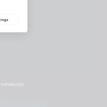
tings
rsonalizzato.